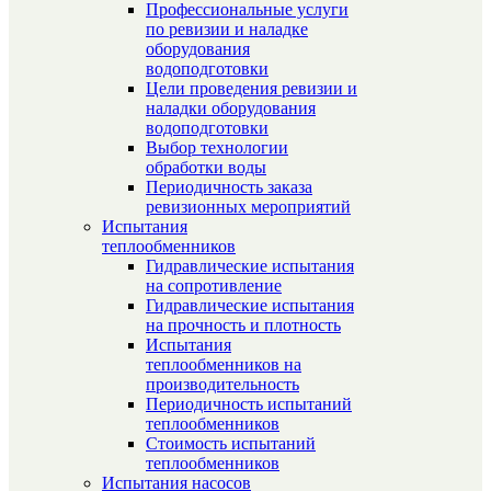
Профессиональные услуги
по ревизии и наладке
оборудования
водоподготовки
Цели проведения ревизии и
наладки оборудования
водоподготовки
Выбор технологии
обработки воды
Периодичность заказа
ревизионных мероприятий
Испытания
теплообменников
Гидравлические испытания
на сопротивление
Гидравлические испытания
на прочность и плотность
Испытания
теплообменников на
производительность
Периодичность испытаний
теплообменников
Стоимость испытаний
теплообменников
Испытания насосов